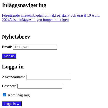
Inläggsnavigering
Föregående inlägg
Inbjudan om jakt på skarv och gråsäl 10 April
2024
Nästa inlägg
Äntligen fungerar det igen
Nyhetsbrev
Email:
Logga in
Användarnamn
Lösenord
Kom ihåg mig