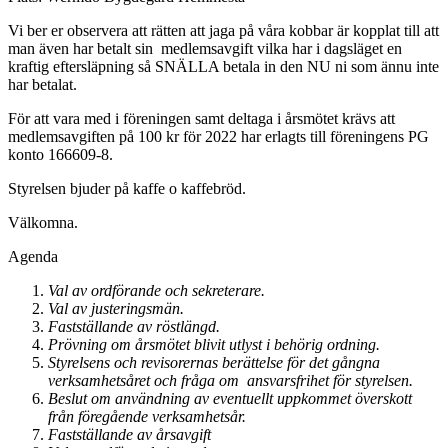
Vi ber er observera att rätten att jaga på våra kobbar är kopplat till att
man även har betalt sin medlemsavgift vilka har i dagsläget en
kraftig eftersläpning så SNÄLLA betala in den NU ni som ännu inte
har betalat.
För att vara med i föreningen samt deltaga i årsmötet krävs att
medlemsavgiften på 100 kr för 2022 har erlagts till föreningens PG
konto 166609-8.
Styrelsen bjuder på kaffe o kaffebröd.
Välkomna.
Agenda
Val av ordförande och sekreterare.
Val av justeringsmän.
Fastställande av röstlängd.
Prövning om årsmötet blivit utlyst i behörig ordning.
Styrelsens och revisorernas berättelse för det gångna
verksamhetsåret och fråga om ansvarsfrihet för styrelsen.
Beslut om användning av eventuellt uppkommet överskott
från föregående verksamhetsår.
Fastställande av årsavgift