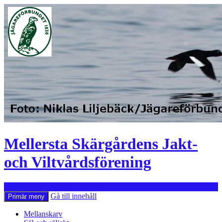
Mellersta Skärgårdens Jakt-
och Viltvårdsförening
Sök
Gå till innehåll
Primär meny
Mellanskarv