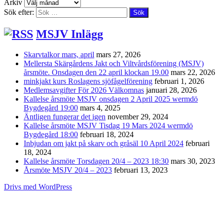
Arkiv
Sök efter:
MSJV Inlägg
Skarvtalkor mars, april
mars 27, 2026
Mellersta Skärgårdens Jakt och Viltvårdsförening (MSJV)
årsmöte. Onsdagen den 22 april klockan 19.00
mars 22, 2026
minkjakt kurs Roslagens sjöfågelförening
februari 1, 2026
Medlemsavgifter För 2026 Välkomnas
januari 28, 2026
Kallelse årsmöte MSJV onsdagen 2 April 2025 wermdö
Bygdegård 19:00
mars 4, 2025
Äntligen fungerar det igen
november 29, 2024
Kallelse årsmöte MSJV Tisdag 19 Mars 2024 wermdö
Bygdegård 18:00
februari 18, 2024
Inbjudan om jakt på skarv och gråsäl 10 April 2024
februari
18, 2024
Kallelse årsmöte Torsdagen 20/4 – 2023 18:30
mars 30, 2023
Årsmöte MSJV 20/4 – 2023
februari 13, 2023
Drivs med WordPress