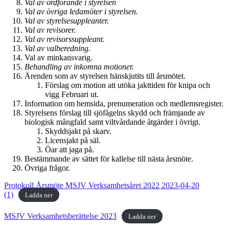
Val av ordförande i styrelsen
Val av övriga ledamöter i styrelsen.
Val av styrelsesuppleanter.
Val av revisorer.
Val av revisorssuppleant.
Val av valberedning.
Val av minkansvarig.
Behandling av inkomna motioner.
Ärenden som av styrelsen hänskjutits till årsmötet.
Förslag om motion att utöka jakttiden för knipa och
vigg Februari ut.
Information om hemsida, prenumeration och medlemsregister.
Styrelsens förslag till sjöfågelns skydd och främjande av
biologisk mångfald samt viltvårdande åtgärder i övrigt.
Skyddsjakt på skarv.
Licensjakt på säl.
Öar att jaga på.
Bestämmande av sättet för kallelse till nästa årsmöte.
Övriga frågor.
Protokoll Årsmöte MSJV Verksamhetsåret 2022 2023-04-20
(1)
Ladda ner
MSJV Verksamhetsberättelse 2023
Ladda ner