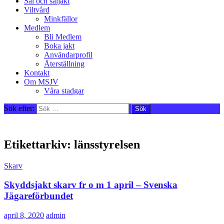
Säl och säljakt
Viltvård
Minkfällor
Medlem
Bli Medlem
Boka jakt
Användarprofil
Återställning
Kontakt
Om MSJV
Våra stadgar
Sök efter:
Etikettarkiv: länsstyrelsen
Skarv
Skyddsjakt skarv fr o m 1 april – Svenska
Jägareförbundet
april 8, 2020
admin