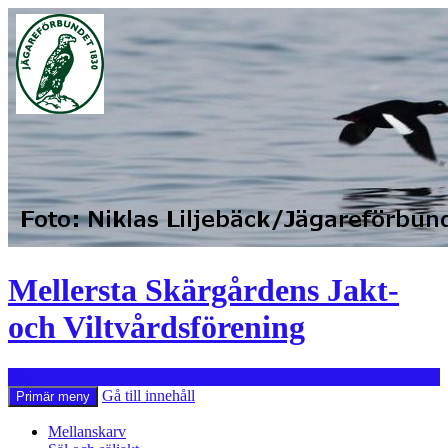
Mellersta Skärgårdens Jakt-
och Viltvårdsförening
Sök
Gå till innehåll
Primär meny
Mellanskarv