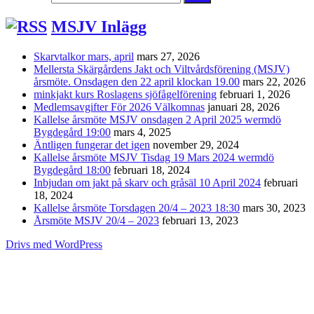
MSJV Inlägg
Skarvtalkor mars, april
mars 27, 2026
Mellersta Skärgårdens Jakt och Viltvårdsförening (MSJV)
årsmöte. Onsdagen den 22 april klockan 19.00
mars 22, 2026
minkjakt kurs Roslagens sjöfågelförening
februari 1, 2026
Medlemsavgifter För 2026 Välkomnas
januari 28, 2026
Kallelse årsmöte MSJV onsdagen 2 April 2025 wermdö
Bygdegård 19:00
mars 4, 2025
Äntligen fungerar det igen
november 29, 2024
Kallelse årsmöte MSJV Tisdag 19 Mars 2024 wermdö
Bygdegård 18:00
februari 18, 2024
Inbjudan om jakt på skarv och gråsäl 10 April 2024
februari
18, 2024
Kallelse årsmöte Torsdagen 20/4 – 2023 18:30
mars 30, 2023
Årsmöte MSJV 20/4 – 2023
februari 13, 2023
Drivs med WordPress