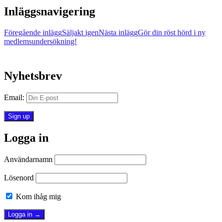
Inläggsnavigering
Föregående inlägg
Säljakt igen
Nästa inlägg
Gör din röst hörd i ny
medlemsundersökning!
Nyhetsbrev
Email:
Logga in
Användarnamn
Lösenord
Kom ihåg mig