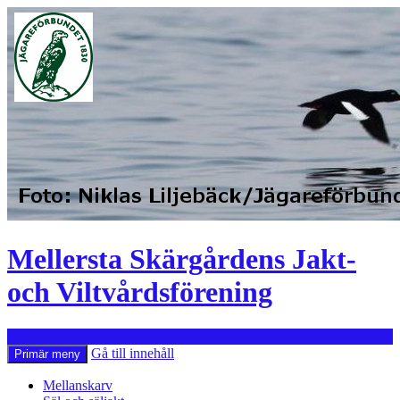
Mellersta Skärgårdens Jakt-
och Viltvårdsförening
Sök
Gå till innehåll
Primär meny
Mellanskarv